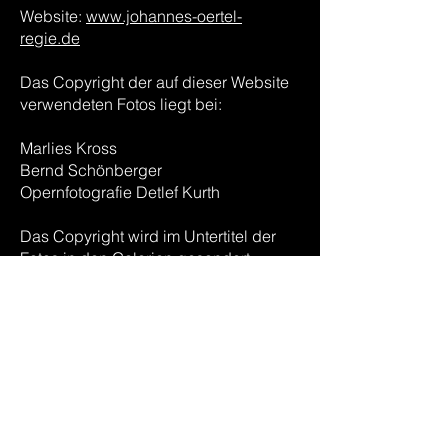
Website:
www.johannes-oertel-
regie.de
Das Copyright der auf dieser Website
verwendeten Fotos liegt bei:
Marlies Kross
Bernd Schönberger
Opernfotografie Detlef Kurth
Das Copyright wird im Untertitel der
Fotos in den Galerien gesondert
definiert.
Das Copyright aller nicht weiter
bezeichneten Fotos liegt bei Bernd
Schönberger.
© 2023 Johannes Oertel. Erstellt